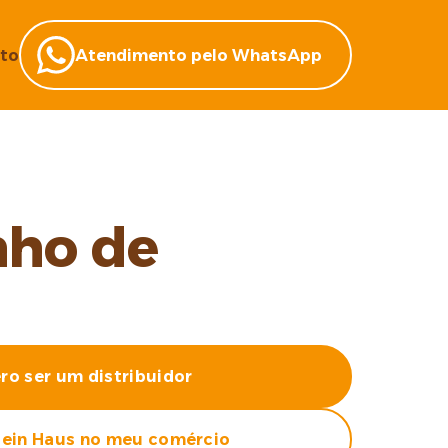
to
Atendimento pelo WhatsApp
nho de
ro ser um distribuidor
ein Haus no meu comércio