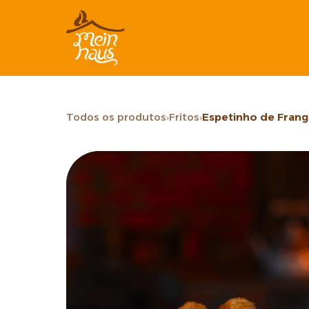
Todos os produtos
›
Fritos
›
Espetinho de Fran