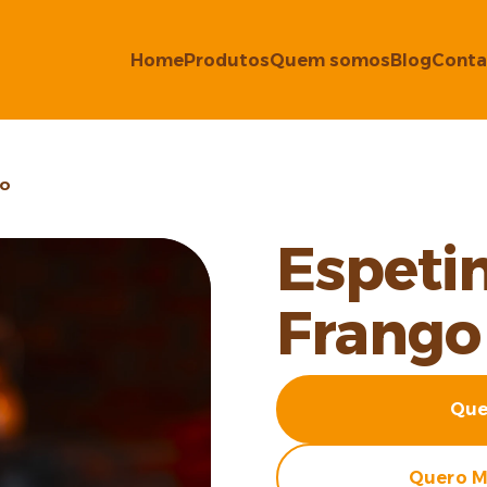
Home
Produtos
Quem somos
Blog
Conta
go
Espeti
Frango
Que
Quero M