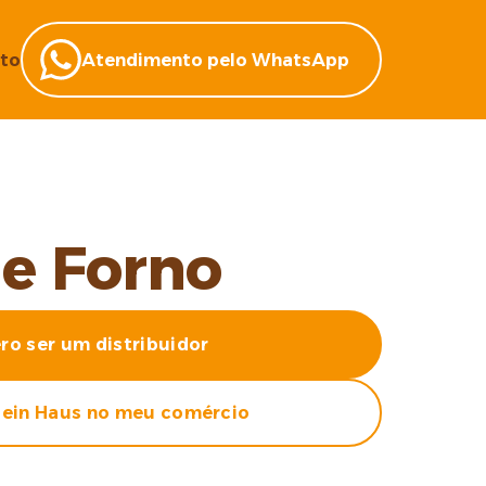
to
Atendimento pelo WhatsApp
de Forno
ro ser um distribuidor
ein Haus no meu comércio