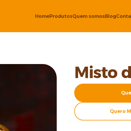
Home
Produtos
Quem somos
Blog
Conta
Misto 
Que
Quero M